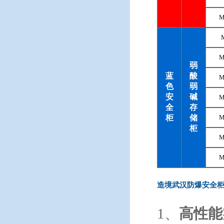
M
M
弱
蓝
酸
M
色
弱
安
碱
M
全
存
柜
储
M
柜
M
M
造境武汉防爆安全
1、
高性能