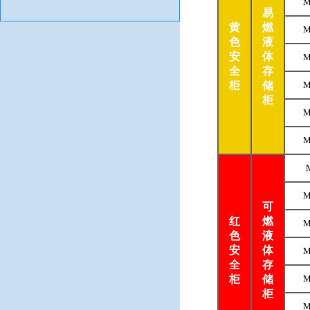
M
易
黄
燃
M
色
液
安
体
M
全
存
柜
储
M
柜
M
M
M
可
红
燃
M
色
液
安
体
M
全
存
柜
储
M
柜
M